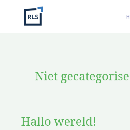
Ga
naar
H
de
inhoud
Niet gecategoris
Hallo wereld!
Hallo
wereld!