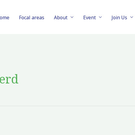
ome
Focal areas
About
Event
Join Us
eerd