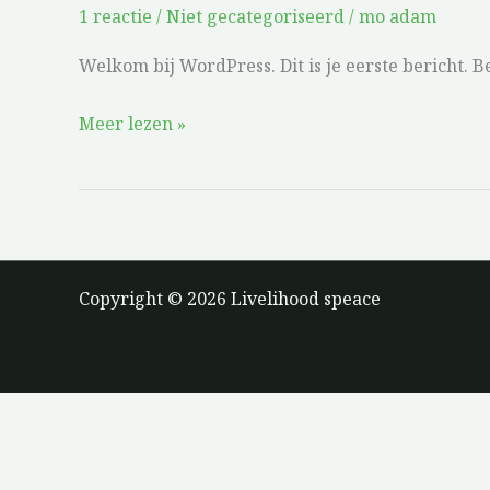
1 reactie
/
Niet gecategoriseerd
/
mo adam
Welkom bij WordPress. Dit is je eerste bericht. B
Meer lezen »
Copyright © 2026 Livelihood speace